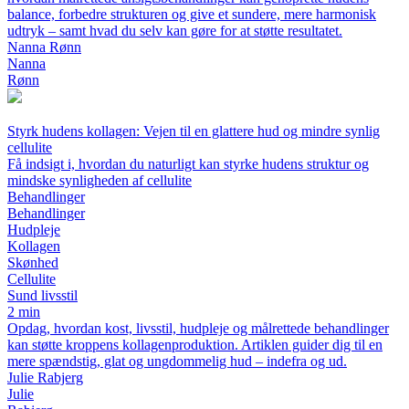
balance, forbedre strukturen og give et sundere, mere harmonisk
udtryk – samt hvad du selv kan gøre for at støtte resultatet.
Nanna Rønn
Nanna
Rønn
Styrk hudens kollagen: Vejen til en glattere hud og mindre synlig
cellulite
Få indsigt i, hvordan du naturligt kan styrke hudens struktur og
mindske synligheden af cellulite
Behandlinger
Behandlinger
Hudpleje
Kollagen
Skønhed
Cellulite
Sund livsstil
2 min
Opdag, hvordan kost, livsstil, hudpleje og målrettede behandlinger
kan støtte kroppens kollagenproduktion. Artiklen guider dig til en
mere spændstig, glat og ungdommelig hud – indefra og ud.
Julie Rabjerg
Julie