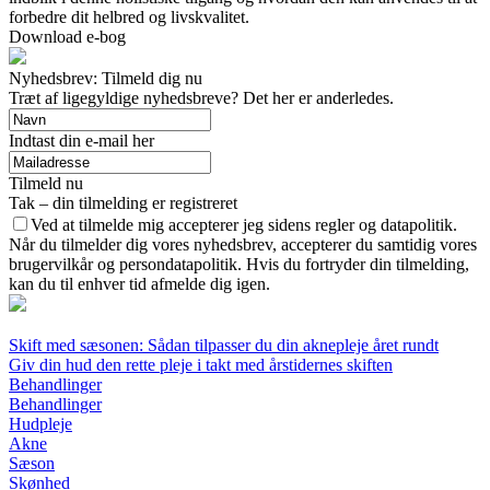
forbedre dit helbred og livskvalitet.
Download e-bog
Nyhedsbrev: Tilmeld dig nu
Træt af ligegyldige nyhedsbreve? Det her er anderledes.
Indtast din e-mail her
Tilmeld nu
Tak – din tilmelding er registreret
Ved at tilmelde mig accepterer jeg sidens regler og datapolitik.
Når du tilmelder dig vores nyhedsbrev, accepterer du samtidig vores
brugervilkår og persondatapolitik. Hvis du fortryder din tilmelding,
kan du til enhver tid afmelde dig igen.
Skift med sæsonen: Sådan tilpasser du din aknepleje året rundt
Giv din hud den rette pleje i takt med årstidernes skiften
Behandlinger
Behandlinger
Hudpleje
Akne
Sæson
Skønhed