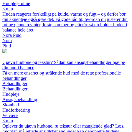
Hudplejerutine
3 min
Huden reagerer forskelligt på kulde, varme og fugt – og derfor bør
din aknepleje også gøre det. Få gode råd til, hvordan du justerer din
rutine gennem vinter, forår, sommer og efterår, så du holder huden i
balance hele året.
Nora Pind
Nora
Pind
Ujævn hudtone og tekstur? Sådan kan ansigtsbehandlinger hjælpe
din hud i balance
Få en mere ensartet og strålende hud med de rette professionelle
behandlinger
Behandlinger
Behandlinger
Hudpleje
Ansigtsbehandling
Skønhed
Hudforbedring
Velvære
3 min
Oplever du ujævn hudtone, ru tekstur eller manglende glød? Læs,
hvordan målrettede ansigtsbehandlinger kan genoprette hudens