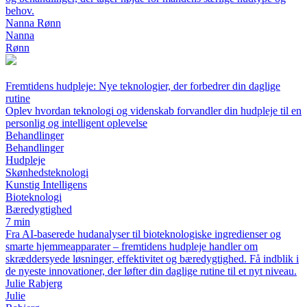
behov.
Nanna Rønn
Nanna
Rønn
Fremtidens hudpleje: Nye teknologier, der forbedrer din daglige
rutine
Oplev hvordan teknologi og videnskab forvandler din hudpleje til en
personlig og intelligent oplevelse
Behandlinger
Behandlinger
Hudpleje
Skønhedsteknologi
Kunstig Intelligens
Bioteknologi
Bæredygtighed
7 min
Fra AI-baserede hudanalyser til bioteknologiske ingredienser og
smarte hjemmeapparater – fremtidens hudpleje handler om
skræddersyede løsninger, effektivitet og bæredygtighed. Få indblik i
de nyeste innovationer, der løfter din daglige rutine til et nyt niveau.
Julie Rabjerg
Julie