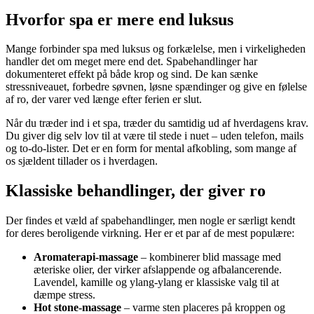
Hvorfor spa er mere end luksus
Mange forbinder spa med luksus og forkælelse, men i virkeligheden
handler det om meget mere end det. Spabehandlinger har
dokumenteret effekt på både krop og sind. De kan sænke
stressniveauet, forbedre søvnen, løsne spændinger og give en følelse
af ro, der varer ved længe efter ferien er slut.
Når du træder ind i et spa, træder du samtidig ud af hverdagens krav.
Du giver dig selv lov til at være til stede i nuet – uden telefon, mails
og to-do-lister. Det er en form for mental afkobling, som mange af
os sjældent tillader os i hverdagen.
Klassiske behandlinger, der giver ro
Der findes et væld af spabehandlinger, men nogle er særligt kendt
for deres beroligende virkning. Her er et par af de mest populære:
Aromaterapi-massage
– kombinerer blid massage med
æteriske olier, der virker afslappende og afbalancerende.
Lavendel, kamille og ylang-ylang er klassiske valg til at
dæmpe stress.
Hot stone-massage
– varme sten placeres på kroppen og