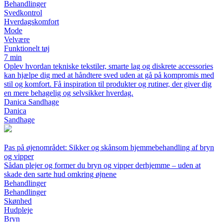
Behandlinger
Svedkontrol
Hverdagskomfort
Mode
Velvære
Funktionelt tøj
7 min
Oplev hvordan tekniske tekstiler, smarte lag og diskrete accessories
kan hjælpe dig med at håndtere sved uden at gå på kompromis med
stil og komfort. Få inspiration til produkter og rutiner, der giver dig
en mere behagelig og selvsikker hverdag.
Danica Sandhage
Danica
Sandhage
Pas på øjenområdet: Sikker og skånsom hjemmebehandling af bryn
og vipper
Sådan plejer og former du bryn og vipper derhjemme – uden at
skade den sarte hud omkring øjnene
Behandlinger
Behandlinger
Skønhed
Hudpleje
Bryn