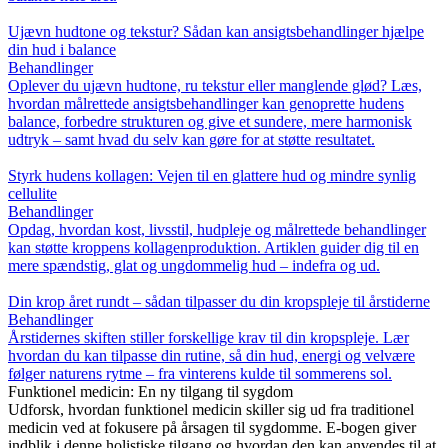
Ujævn hudtone og tekstur? Sådan kan ansigtsbehandlinger hjælpe
din hud i balance
Behandlinger
Oplever du ujævn hudtone, ru tekstur eller manglende glød? Læs,
hvordan målrettede ansigtsbehandlinger kan genoprette hudens
balance, forbedre strukturen og give et sundere, mere harmonisk
udtryk – samt hvad du selv kan gøre for at støtte resultatet.
Styrk hudens kollagen: Vejen til en glattere hud og mindre synlig
cellulite
Behandlinger
Opdag, hvordan kost, livsstil, hudpleje og målrettede behandlinger
kan støtte kroppens kollagenproduktion. Artiklen guider dig til en
mere spændstig, glat og ungdommelig hud – indefra og ud.
Din krop året rundt – sådan tilpasser du din kropspleje til årstiderne
Behandlinger
Årstidernes skiften stiller forskellige krav til din kropspleje. Lær
hvordan du kan tilpasse din rutine, så din hud, energi og velvære
følger naturens rytme – fra vinterens kulde til sommerens sol.
Funktionel medicin: En ny tilgang til sygdom
Udforsk, hvordan funktionel medicin skiller sig ud fra traditionel
medicin ved at fokusere på årsagen til sygdomme. E-bogen giver
indblik i denne holistiske tilgang og hvordan den kan anvendes til at