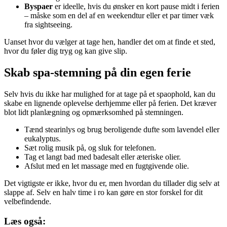
Byspaer
er ideelle, hvis du ønsker en kort pause midt i ferien
– måske som en del af en weekendtur eller et par timer væk
fra sightseeing.
Uanset hvor du vælger at tage hen, handler det om at finde et sted,
hvor du føler dig tryg og kan give slip.
Skab spa-stemning på din egen ferie
Selv hvis du ikke har mulighed for at tage på et spaophold, kan du
skabe en lignende oplevelse derhjemme eller på ferien. Det kræver
blot lidt planlægning og opmærksomhed på stemningen.
Tænd stearinlys og brug beroligende dufte som lavendel eller
eukalyptus.
Sæt rolig musik på, og sluk for telefonen.
Tag et langt bad med badesalt eller æteriske olier.
Afslut med en let massage med en fugtgivende olie.
Det vigtigste er ikke, hvor du er, men hvordan du tillader dig selv at
slappe af. Selv en halv time i ro kan gøre en stor forskel for dit
velbefindende.
Læs også: