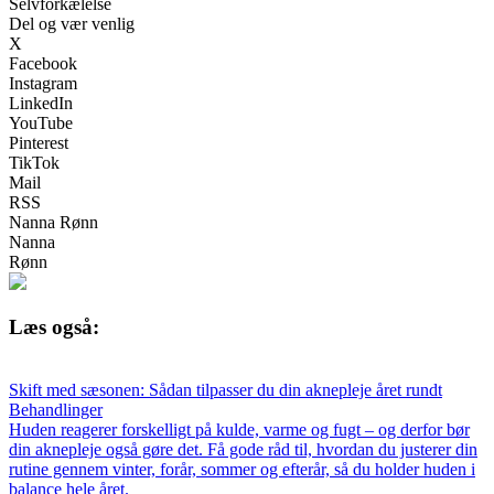
Selvforkælelse
Del og vær venlig
X
Facebook
Instagram
LinkedIn
YouTube
Pinterest
TikTok
Mail
RSS
Nanna Rønn
Nanna
Rønn
Læs også:
Skift med sæsonen: Sådan tilpasser du din aknepleje året rundt
Behandlinger
Huden reagerer forskelligt på kulde, varme og fugt – og derfor bør
din aknepleje også gøre det. Få gode råd til, hvordan du justerer din
rutine gennem vinter, forår, sommer og efterår, så du holder huden i
balance hele året.