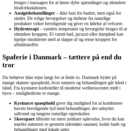
bruges i massagen for at løsne dybe spændinger og stimulere
blodcirkulationen.
Ansigtsbehandlinger
– ikke kun for huden, men også for
sindet. De rolige bevægelser og duftene fra naturlige
produkter virker beroligende og giver en følelse af velvære.
Hydroterapi
– vandets temperatur og bevægelse bruges til at
stimulere kroppen. Et varmt bad, jacuzzi eller dampbad kan
hjælpe musklerne med at slappe af og rense kroppen for
affaldsstoffer.
Spaferie i Danmark – tættere på end du
tror
Du behøver ikke rejse langt for at finde ro. Danmark byder på
mange skønne spaophold, hvor naturen og behandlingen går hånd i
hånd. Fra kystnære kurhoteller til moderne wellnesscentre midt i
byen – mulighederne er mange.
Kystnære spaophold
giver dig mulighed for at kombinere
havets beroligende lyd med behandlinger, der udnytter
saltvand og tangens naturlige egenskaber.
Skovspaer
tilbyder en mere jordnær oplevelse, hvor du kan
mærke naturens ro gennem udendørs saunaer, kolde bade og
behandlinger med lokale urter.