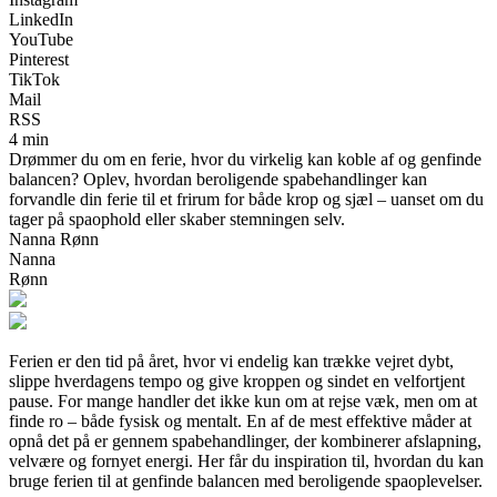
LinkedIn
YouTube
Pinterest
TikTok
Mail
RSS
4 min
Drømmer du om en ferie, hvor du virkelig kan koble af og genfinde
balancen? Oplev, hvordan beroligende spabehandlinger kan
forvandle din ferie til et frirum for både krop og sjæl – uanset om du
tager på spaophold eller skaber stemningen selv.
Nanna Rønn
Nanna
Rønn
Ferien er den tid på året, hvor vi endelig kan trække vejret dybt,
slippe hverdagens tempo og give kroppen og sindet en velfortjent
pause. For mange handler det ikke kun om at rejse væk, men om at
finde ro – både fysisk og mentalt. En af de mest effektive måder at
opnå det på er gennem spabehandlinger, der kombinerer afslapning,
velvære og fornyet energi. Her får du inspiration til, hvordan du kan
bruge ferien til at genfinde balancen med beroligende spaoplevelser.