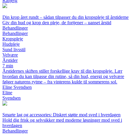
Rabjerg
Din krop året rundt – sådan tilpasser du din kropspleje til årstiderne
Giv din hud og krop den pleje, de fortjener – uanset årstid
Behandlinger
Behandlinger
Kropspleje
Hudpleje
Sund livsstil
Velvære
Årstider
7 min
Årstidernes skiften stiller forskellige krav til din kropspleje. Lær
hvordan du kan tilpasse din rutine, så din hud, energi og velvære
følger naturens rytme – fra vinterens kulde til sommerens sol.
Eline Svendsen
Eline
Svendsen
Smarte lag og accessories: Diskret støtte mod sved i hverdagen
Hold dig frisk og selvsikker med moderne løsninger mod sved i
hverdagen
Behandlinger