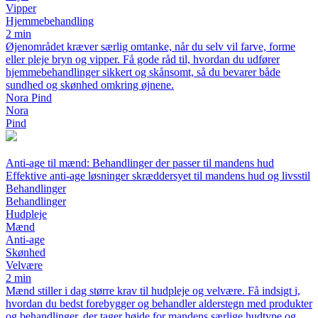
Vipper
Hjemmebehandling
2 min
Øjenområdet kræver særlig omtanke, når du selv vil farve, forme
eller pleje bryn og vipper. Få gode råd til, hvordan du udfører
hjemmebehandlinger sikkert og skånsomt, så du bevarer både
sundhed og skønhed omkring øjnene.
Nora Pind
Nora
Pind
Anti-age til mænd: Behandlinger der passer til mandens hud
Effektive anti-age løsninger skræddersyet til mandens hud og livsstil
Behandlinger
Behandlinger
Hudpleje
Mænd
Anti-age
Skønhed
Velvære
2 min
Mænd stiller i dag større krav til hudpleje og velvære. Få indsigt i,
hvordan du bedst forebygger og behandler alderstegn med produkter
og behandlinger, der tager højde for mandens særlige hudtype og