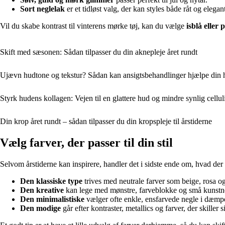
Sort neglelak
er et tidløst valg, der kan styles både råt og elegan
Vil du skabe kontrast til vinterens mørke tøj, kan du vælge
isblå eller 
Skift med sæsonen: Sådan tilpasser du din aknepleje året rundt
Ujævn hudtone og tekstur? Sådan kan ansigtsbehandlinger hjælpe din 
Styrk hudens kollagen: Vejen til en glattere hud og mindre synlig cellul
Din krop året rundt – sådan tilpasser du din kropspleje til årstiderne
Vælg farver, der passer til din stil
Selvom årstiderne kan inspirere, handler det i sidste ende om, hvad der 
Den klassiske type
trives med neutrale farver som beige, rosa o
Den kreative
kan lege med mønstre, farveblokke og små kunstner
Den minimalistiske
vælger ofte enkle, ensfarvede negle i dæmp
Den modige
går efter kontraster, metallics og farver, der skiller s