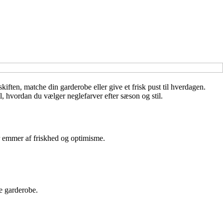
kiften, matche din garderobe eller give et frisk pust til hverdagen.
l, hvordan du vælger neglefarver efter sæson og stil.
der emmer af friskhed og optimisme.
re garderobe.