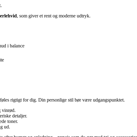
t.
perlehvid
, som giver et rent og moderne udtryk.
hud i balance
ite
føles rigtigt for dig. Din personlige stil bør være udgangspunktet.
g vinrød.
iske detaljer.
ede toner.
ig ud.