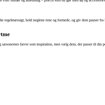
ifte efter humør og anledning – præcis som du gør med tøj og accessories
ie regelmæssigt, hold neglene rene og formede, og giv dem pauser fra l
ytme
 Brug sæsonernes farver som inspiration, men vælg dem, der passer til di