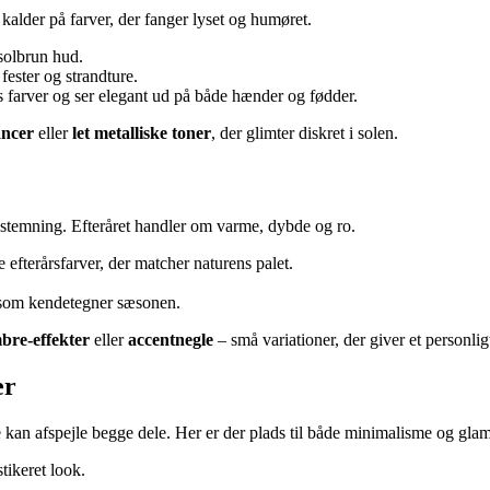
 kalder på farver, der fanger lyset og humøret.
solbrun hud.
ester og strandture.
s farver og ser elegant ud på både hænder og fødder.
ncer
eller
let metalliske toner
, der glimter diskret i solen.
å stemning. Efteråret handler om varme, dybde og ro.
e efterårsfarver, der matcher naturens palet.
som kendetegner sæsonen.
bre-effekter
eller
accentnegle
– små variationer, der giver et personli
er
e kan afspejle begge dele. Her er der plads til både minimalisme og gla
tikeret look.