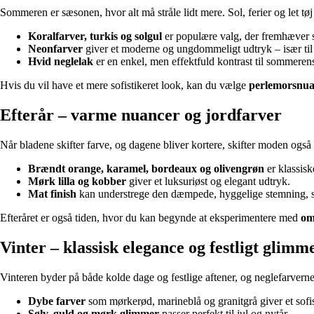
Sommeren er sæsonen, hvor alt må stråle lidt mere. Sol, ferier og let tøj
Koralfarver, turkis og solgul
er populære valg, der fremhæver 
Neonfarver
giver et moderne og ungdommeligt udtryk – især til f
Hvid neglelak
er en enkel, men effektfuld kontrast til sommeren
Hvis du vil have et mere sofistikeret look, kan du vælge
perlemorsnua
Efterår – varme nuancer og jordfarver
Når bladene skifter farve, og dagene bliver kortere, skifter moden ogs
Brændt orange, karamel, bordeaux og olivengrøn
er klassisk
Mørk lilla og kobber
giver et luksuriøst og elegant udtryk.
Mat finish
kan understrege den dæmpede, hyggelige stemning, 
Efteråret er også tiden, hvor du kan begynde at eksperimentere med
om
Vinter – klassisk elegance og festligt glimm
Vinteren byder på både kolde dage og festlige aftener, og neglefarvern
Dybe farver
som mørkerød, marineblå og granitgrå giver et sofis
Sølv, guld og mørk glimmer
passer perfekt til jul og nytår.