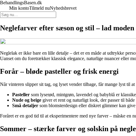
BehandlingsBasen.dk
Min konto
Tilmeld nu
Nyhedsbrevet
Neglefarver efter sæson og stil – lad moden 
Neglelak er ikke bare en lille detalje – det er en måde at udtrykke perso
Uanset om du foretrækker klassisk elegance, naturlige nuancer eller mod
Forår – bløde pasteller og frisk energi
Når vinteren slipper sit tag, og lyset vender tilbage, får mange lyst til
Pasteller
som lyserød, mintgrøn, lavendel og babyblå er klassiker
Nude og beige
giver et rent og naturligt look, der passer til båd
Små detaljer
som blomsterdesign eller diskret glimmer kan give 
Foråret er en god tid til at eksperimentere med nye farver – måske en n
Sommer – stærke farver og solskin på negl