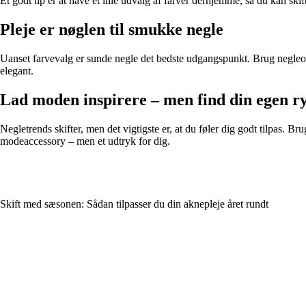
Et godt tip er at have et lille udvalg af farver derhjemme, så du kan sk
Pleje er nøglen til smukke negle
Uanset farvevalg er sunde negle det bedste udgangspunkt. Brug negleol
elegant.
Lad moden inspirere – men find din egen r
Negletrends skifter, men det vigtigste er, at du føler dig godt tilpas.
modeaccessory – men et udtryk for dig.
Skift med sæsonen: Sådan tilpasser du din aknepleje året rundt