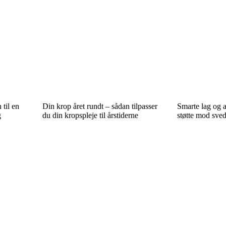
 til en
Din krop året rundt – sådan tilpasser
Smarte lag og a
g
du din kropspleje til årstiderne
støtte mod sve