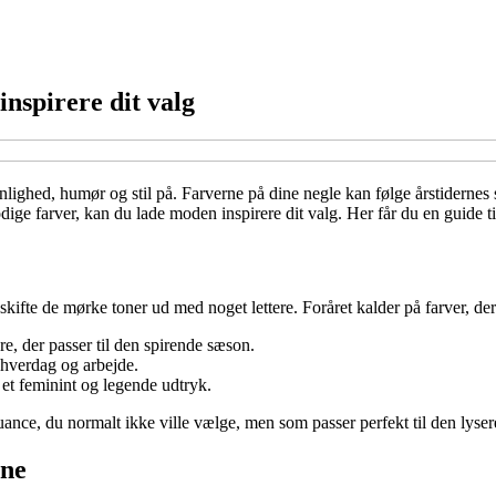
inspirere dit valg
nlighed, humør og stil på. Farverne på dine negle kan følge årstidernes s
ige farver, kan du lade moden inspirere dit valg. Her får du en guide ti
 at skifte de mørke toner ud med noget lettere. Foråret kalder på farver, 
e, der passer til den spirende sæson.
e hverdag og arbejde.
et feminint og legende udtryk.
uance, du normalt ikke ville vælge, men som passer perfekt til den lyse
ene